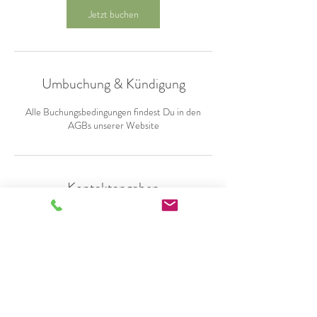
Jetzt buchen
Umbuchung & Kündigung
Alle Buchungsbedingungen findest Du in den
AGBs unserer Website
Kontaktangaben
Schillerstraße 57, Mönchengladbach, Deutschland
+49 (0) 2161 6227001
kurse@frauyoni.de