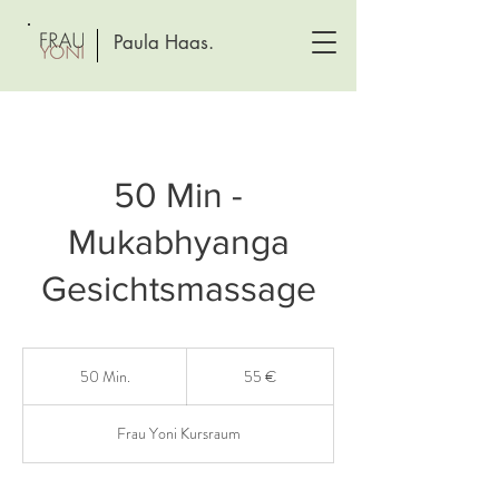
Paula Haas.
50 Min -
Mukabhyanga
Gesichtsmassage
55
Euro
50 Min.
5
55 €
0
M
Frau Yoni Kursraum
i
n
.