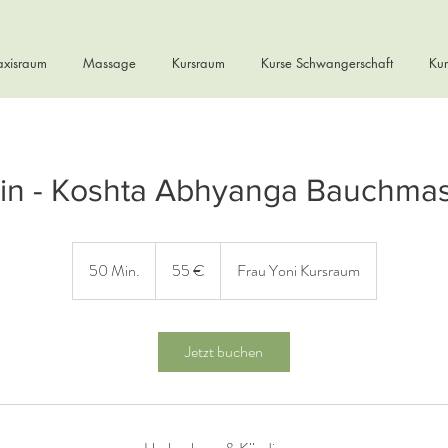
axisraum
Massage
Kursraum
Kurse Schwangerschaft
Kur
in - Koshta Abhyanga Bauchma
55
Euro
50 Min.
5
55 €
Frau Yoni Kursraum
0
M
i
Jetzt buchen
n
.