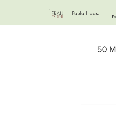
Paula Haas.
Pr
50 M