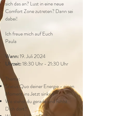
sich das an? Lust in eine neue
Comfort Zone zutreten? Dann sei
dabei!
Ich freue mich auf Euch
Paula
Wann:
19. Juli 2024
Uhrzeit:
18:30 Uhr - 21:30 Uhr
Thema:
Status Quo deiner Energie - einen
Moment ins Jetzt sinken
Wo stehst du gerade und fühlst
Dich dort?