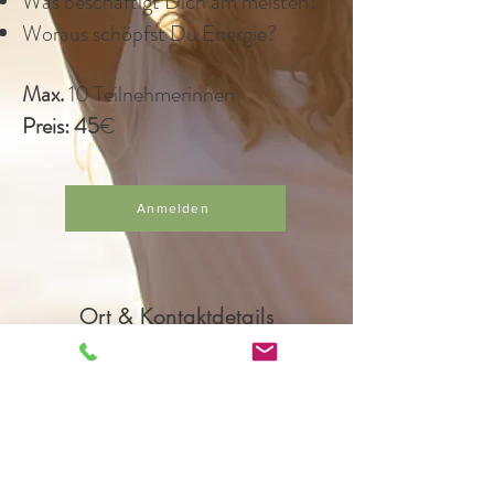
Was beschäftigt Dich am meisten?
Woraus schöpfst Du Energie?
Max.
10 Teilnehmerinnen
Preis: 45
€
Anmelden
Ort & Kontaktdetails
+49 (0)2161 6227001
paulahaas@frauyoni.de
Schillerstraße 57,
Mönchengladbach, Deutschland