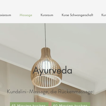
axisraum
Massage
Kursraum
Kurse Schwangerschaft
Kur
Ayurveda
Kundalini-Massage, die Rückenmassage:
45 Minuten buchen
60 Minuten buchen