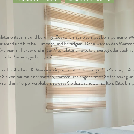
ur entspannt und beruhigt. Zusätzlich ist sie sehr gut bei allgemeiner M
uzierend und hilft bei Lumbago und Ischialgien. Dabei werden den Marm
ergien im Körper und in der Muskulatur einerseits angeregt oder auch au
in der Seitenlage durchgeführt.
em Fußbad auf die Massage eingestimmt. Bitte bringen Sie Kleidung mit,
en Sie von mir mit einer sanften, warmen und angenehmen Seifenlösung 
en und am Körper verbleiben, so dass Sie diese schützen sollten. Bitte bri