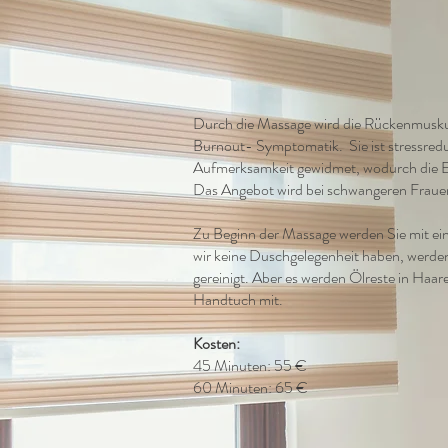
Durch die Massage wird die Rückenmuskulat
Burnout- Symptomatik. Sie ist stressred
Aufmerksamkeit gewidmet, wodurch die En
Das Angebot wird bei schwangeren Frauen 
Zu Beginn der Massage werden Sie mit ein
wir keine Duschgelegenheit haben, werd
gereinigt. Aber es werden Ölreste in Haar
Handtuch mit.
Kosten:
45 Minuten: 55 €
60 Minuten: 65 €