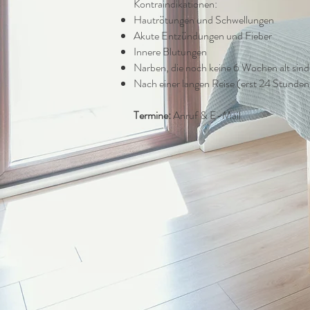
Kontraindikationen:
Hautrötungen und Schwellungen
Akute Entzündungen und Fieber
Innere Blutungen
Narben, die noch keine 6 Wochen alt sind
Nach einer langen Reise (erst 24 Stunde
Termine:
Anruf & E-Mail