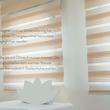
üdigkeit und zur Unterstützung bei
apunkten (Energiepunkte) besondere
sgeglichen werden.
 die Sie mit Öl beschmutzen können. Da
und anschließendem warmen Wasser
ngen Sie zusätzlich Badeschuhe und ein