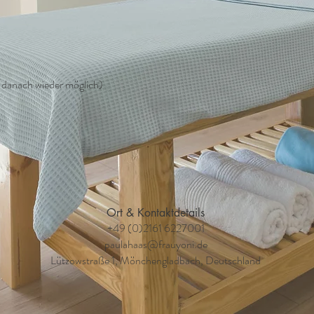
n danach wieder möglich)
Ort & Kontaktdetails
+49 (0)2161 6227001
paulahaas@frauyoni.de
Lützowstraße 1, Mönchengladbach, Deutschland