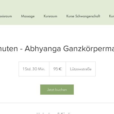
axisraum
Massage
Kursraum
Kurse Schwangerschaft
Kur
nuten - Abhyanga Ganzkörperm
95
Euro
1 Std. 30 Min.
1
95 €
Lützowstraße
S
t
d
Jetzt buchen
3
0
M
i